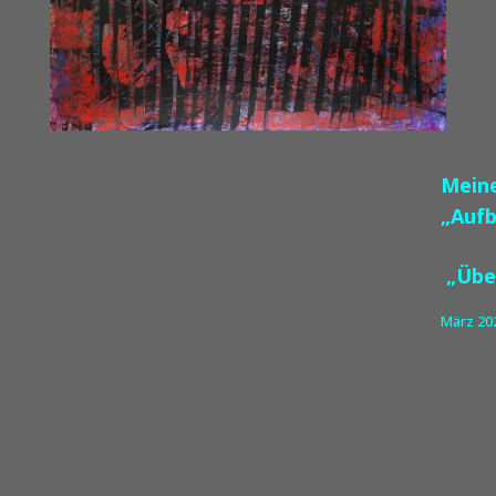
Meine
„A
„Übe
März 20